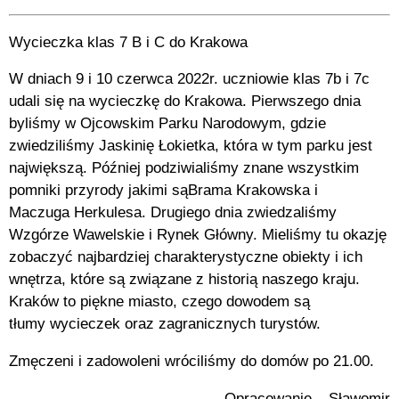
Wycieczka klas 7 B i C do Krakowa
W dniach 9 i 10 czerwca 2022r. uczniowie klas 7b i 7c
udali się na wycieczkę do Krakowa. Pierwszego dnia
byliśmy w Ojcowskim Parku Narodowym, gdzie
zwiedziliśmy Jaskinię Łokietka, która w tym
parku jest
największą. Później podziwialiśmy znane wszystkim
pomniki przyrody jakimi są
Br
ama Krakowska i
Maczuga
Herkulesa. Drugiego dnia zwiedzaliśmy
Wzgórze Wawelskie i Rynek Główny. Mieliśmy tu okazję
zobaczyć najbardziej charakterystyczne obie
kty i ich
wnętrza, które są związane z historią
naszego kraju.
Kraków to piękne miasto, czego dowodem są
tłumy
wycieczek oraz zagranicznych turystów.
Zmęczeni i zadowoleni wróciliśmy do domów po 21.00.
Opracowanie – Sławomir