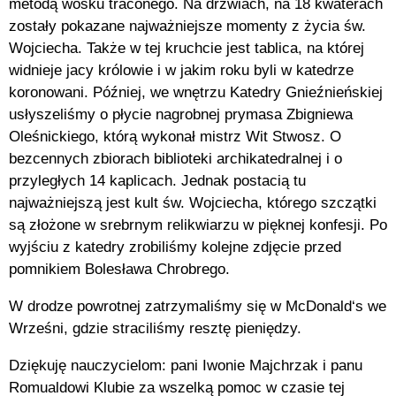
metodą wosku traconego. Na drzwiach, na 18 kwaterach
zostały pokazane najważniejsze momenty z życia św.
Wojciecha. Także w tej kruchcie jest tablica, na której
widnieje jacy królowie i w jakim roku byli w katedrze
koronowani. Później, we wnętrzu Katedry Gnieźnieńskiej
usłyszeliśmy o płycie nagrobnej prymasa Zbigniewa
Oleśnickiego, którą wykonał mistrz Wit Stwosz. O
bezcennych zbiorach biblioteki archikatedralnej i o
przyległych 14 kaplicach. Jednak postacią tu
najważniejszą jest kult św. Wojciecha, którego szczątki
są złożone w srebrnym relikwiarzu w pięknej konfesji. Po
wyjściu z katedry zrobiliśmy kolejne zdjęcie przed
pomnikiem Bolesława Chrobrego.
W drodze powrotnej zatrzymaliśmy się w McDonald‘s we
Wrześni, gdzie straciliśmy resztę pieniędzy.
Dziękuję nauczycielom: pani Iwonie Majchrzak i panu
Romualdowi Klubie za wszelką pomoc w czasie tej