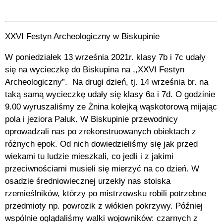
XXVI Festyn Archeologiczny w Biskupinie
W poniedziałek 13 września 2021r. klasy 7b i 7c udały
się na wycieczkę do Biskupina na ,,XXVI Festyn
Archeologiczny”.
Na drugi dzień, tj. 14 września br. na
taką samą wycieczkę udały się klasy 6a i 7d. O godzinie
9.00 wyruszaliśmy ze Żnina kolejką wąskotorową mijając
pola i jeziora Pałuk. W Biskupinie przewodnicy
oprowadzali nas po zrekonstruowanych obiektach z
różnych epok. Od nich dowiedzieliśmy się jak przed
wiekami tu ludzie mieszkali, co jedli i z jakimi
przeciwnościami musieli się mierzyć na co dzień. W
osadzie średniowiecznej urzekły nas stoiska
rzemieślników, którzy po mistrzowsku robili potrzebne
przedmioty np. powrozik z włókien pokrzywy. Później
wspólnie oglądaliśmy walki wojowników: czarnych z