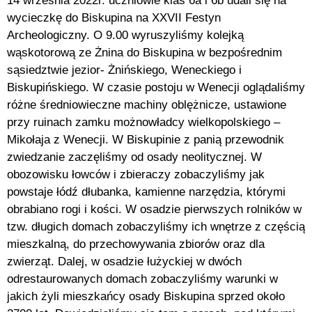
14 września 2022r. uczniowie klas 6a i 6b udali się na
wycieczkę do Biskupina na XXVII Festyn
Archeologiczny. O 9.00 wyruszyliśmy kolejką
wąskotorową ze Żnina do Biskupina w bezpośrednim
sąsiedztwie jezior- Żnińskiego, Weneckiego i
Biskupińskiego. W czasie postoju w Wenecji oglądaliśmy
różne średniowieczne machiny oblężnicze, ustawione
przy ruinach zamku możnowładcy wielkopolskiego –
Mikołaja z Wenecji. W Biskupinie z panią przewodnik
zwiedzanie zaczęliśmy od osady neolitycznej. W
obozowisku łowców i zbieraczy zobaczyliśmy jak
powstaje łódź dłubanka, kamienne narzędzia, którymi
obrabiano rogi i kości. W osadzie pierwszych rolników w
tzw. długich domach zobaczyliśmy ich wnętrze z częścią
mieszkalną, do przechowywania zbiorów oraz dla
zwierząt. Dalej, w osadzie łużyckiej w dwóch
odrestaurowanych domach zobaczyliśmy warunki w
jakich żyli mieszkańcy osady Biskupina sprzed około