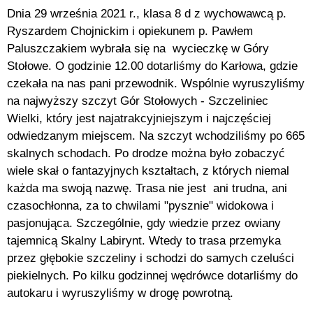
Dnia 29 września 2021 r., klasa 8 d z wychowawcą p.
Ryszardem Chojnickim i opiekunem p. Pawłem
Paluszczakiem wybrała się na wycieczkę w Góry
Stołowe. O godzinie 12.00 dotarliśmy do Karłowa, gdzie
czekała na nas pani przewodnik. Wspólnie wyruszyliśmy
na najwyższy szczyt Gór Stołowych - Szczeliniec
Wielki, który jest najatrakcyjniejszym i najczęściej
odwiedzanym miejscem. Na szczyt wchodziliśmy po 665
skalnych schodach. Po drodze można było zobaczyć
wiele skał o fantazyjnych kształtach, z których niemal
każda ma swoją nazwę. Trasa nie jest ani trudna, ani
czasochłonna, za to chwilami "pysznie" widokowa i
pasjonująca. Szczególnie, gdy wiedzie przez owiany
tajemnicą Skalny Labirynt. Wtedy to trasa przemyka
przez głębokie szczeliny i schodzi do samych czeluści
piekielnych. Po kilku godzinnej wędrówce dotarliśmy do
autokaru i wyruszyliśmy w drogę powrotną.