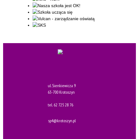
ul. Sienkiewicza 9
63-700 Krotoszyn
tel.
62 725 28 76
sp4@krotoszyn.pl