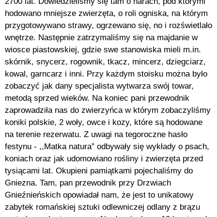
2700 lat. Dowiedzieliśmy się tam o narach, pod którymi
hodowano mniejsze zwierzęta, o roli ogniska, na którym
przygotowywano strawy, ogrzewano się, no i rozświetlało
wnętrze. Następnie zatrzymaliśmy się na majdanie w
wiosce piastowskiej, gdzie swe stanowiska mieli m.in.
skórnik, snycerz, rogownik, tkacz, mincerz, dziegciarz,
kowal, garncarz i inni. Przy każdym stoisku można było
zobaczyć jak dany specjalista wytwarza swój towar,
metodą sprzed wieków. Na koniec pani przewodnik
zaprowadziła nas do zwierzyńca w którym zobaczyliśmy
koniki polskie, 2 woły, owce i kozy, które są hodowane
na terenie rezerwatu. Z uwagi na tegoroczne hasło
festynu - ,,Matka natura” odbywały się wykłady o psach,
koniach oraz jak udomowiano rośliny i zwierzęta przed
tysiącami lat. Okupieni pamiątkami pojechaliśmy do
Gniezna. Tam, pan przewodnik przy Drzwiach
Gnieźnieńskich opowiadał nam, że jest to unikatowy
zabytek romańskiej sztuki odlewniczej odlany z brązu