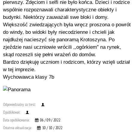
pierwszy. Zdęciom i selfi nie było końca. Dzieci i rodzice
wspólnie rozpoznawali charakterystyczne obiekty i
budynki. Niektórzy zauważali swe bloki i domy.
Większość zwiedzających była wręcz proszona o powrót
do windy, bo widoki były niecodzienne i chcieli jak
najdłużej nacieszyć się panoramą Krotoszyna. Po
zjeździe nasi uczniowie wrócili ,,ogórkiem” na rynek,
skąd rozeszli się pełni wrażeń do domów.
Bardzo dziękuję uczniom i rodzicom, którzy wzięli udział
w tej imprezie.
Wychowawca klasy 7b
Odpowiedzialny za treść:
Opublikował:
Data opublikowania:
06 / 09 / 2022
Ostatnia aktualizacja:
10 / 10 / 2022