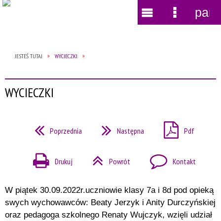
pane
Wyszukiwarka
Narzędzia
Menu
Menu
główne
szczegół
JESTEŚ TUTAJ
WYCIECZKI
WYCIECZKI
Poprzednia
Następna
Pdf
Drukuj
Powrót
Kontakt
W piątek 30.09.2022r.uczniowie klasy 7a i 8d pod opieką
swych wychowawców: Beaty Jerzyk i Anity Durczyńskiej
oraz pedagoga szkolnego Renaty Wujczyk, wzięli udział