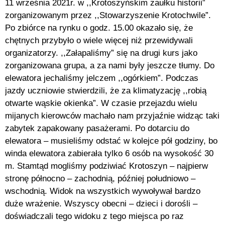
11 września 2021r. w ,,Krotoszyńskim zaułku historii”
zorganizowanym przez ,,Stowarzyszenie Krotochwile”.
Po zbiórce na rynku o godz. 15.00 okazało się, że
chętnych przybyło o wiele więcej niż przewidywali
organizatorzy. ,,Załapaliśmy” się na drugi kurs jako
zorganizowana grupa, a za nami były jeszcze tłumy. Do
elewatora jechaliśmy jelczem ,,ogórkiem”. Podczas
jazdy uczniowie stwierdzili, że za klimatyzację ,,robią
otwarte wąskie okienka”. W czasie przejazdu wielu
mijanych kierowców machało nam przyjaźnie widząc taki
zabytek zapakowany pasażerami. Po dotarciu do
elewatora – musieliśmy odstać w kolejce pół godziny, bo
winda elewatora zabierała tylko 6 osób na wysokość 30
m. Stamtąd mogliśmy podziwiać Krotoszyn – najpierw
stronę północno – zachodnią, później południowo –
wschodnią. Widok na wszystkich wywoływał bardzo
duże wrażenie. Wszyscy obecni – dzieci i dorośli –
doświadczali tego widoku z tego miejsca po raz