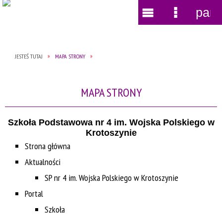
pane
Wyszukiwarka
Narzędzia
Menu
Menu
główne
szczegół
JESTEŚ TUTAJ
MAPA STRONY
MAPA STRONY
Szkoła Podstawowa nr 4 im. Wojska Polskiego w
Krotoszynie
Strona główna
Aktualności
SP nr 4 im. Wojska Polskiego w Krotoszynie
Portal
Szkoła