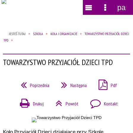
pane
Wyszukiwarka
Narzędzia
Menu
Menu
główne
szczegół
JESTEŚ TUTAJ
SZKOŁA
KOŁA I ORGANIZACJE
TOWARZYSTWO PRZYJACIÓŁ DZIECI
TPD
TOWARZYSTWO PRZYJACIÓŁ DZIECI TPD
Poprzednia
Następna
Pdf
Drukuj
Powrót
Kontakt
Koło Przyjaciół Dzieci działające przy Szkole