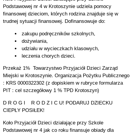
Podstawowej nr 4 w Krotoszynie udziela pomocy
finansowej dzieciom, których rodzina znajduje się w
trudnej sytuacji finansowej. Dofinansowuje do:
zakupu podręczników szkolnych,
dożywiania,
udziału w wycieczkach klasowych,
leczenia chorych dzieci.
Przekaż 1% Towarzystwo Przyjaciół Dzieci Zarząd
Miejski w Krotoszynie. Organizacja Pożytku Publicznego
: KRS 0000322302 (z dopiskiem w rubryce formularza
PIT : cel szczegółowy 1 % TPD Krotoszyn)
D R O G I R O D Z I C U! PODARUJ DZIECKU
CIEPŁY POSIŁEK!
Koło Przyjaciół Dzieci działające przy Szkole
Podstawowej nr 4 jak co roku finansuje obiady dla