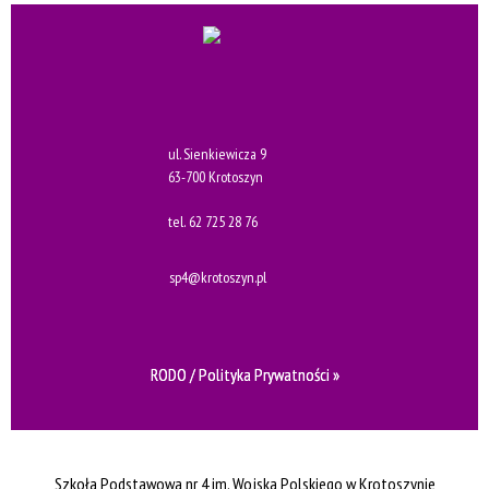
ul. Sienkiewicza 9
63-700 Krotoszyn
tel.
62 725 28 76
sp4@krotoszyn.pl
RODO / Polityka Prywatności »
Szkoła Podstawowa nr 4 im. Wojska Polskiego w Krotoszynie