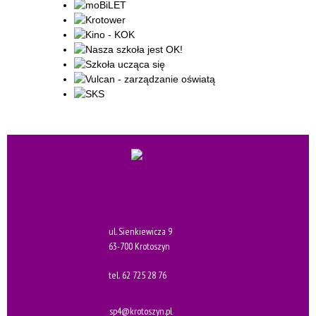
ul. Sienkiewicza 9
63-700 Krotoszyn
tel.
62 725 28 76
sp4@krotoszyn.pl