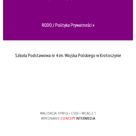
RODO / Polityka Prywatności »
Szkoła Podstawowa nr 4 im. Wojska Polskiego w Krotoszynie
WALIDACJA:
HTML5
+
CSS3
+
WCAG 2.1
WYKONANIE
CONCEPT
INTERMEDIA