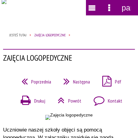
pane
Wyszukiwarka
Narzędzia
Menu
Menu
główne
szczegół
JESTEŚ TUTAJ
ZAJĘCIA LOGOPEDYCZNE
ZAJĘCIA LOGOPEDYCZNE
Poprzednia
Następna
Pdf
Drukuj
Powrót
Kontakt
Uczniowie naszej szkoły objęci są pomocą
logopedyczną. W załączniku znajduje się zgoda