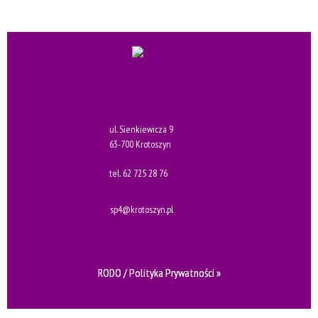
ul. Sienkiewicza 9
63-700 Krotoszyn
tel.
62 725 28 76
sp4@krotoszyn.pl
RODO / Polityka Prywatności »