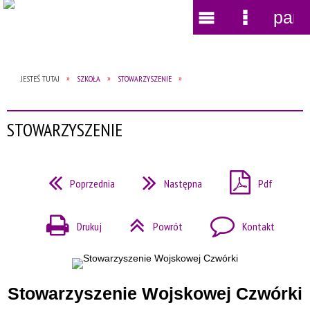
pane
Wyszukiwarka
Narzędzia
Menu
Menu
główne
szczegół
JESTEŚ TUTAJ
SZKOŁA
STOWARZYSZENIE
STOWARZYSZENIE
Poprzednia
Następna
Pdf
Drukuj
Powrót
Kontakt
Stowarzyszenie Wojskowej Czwórki