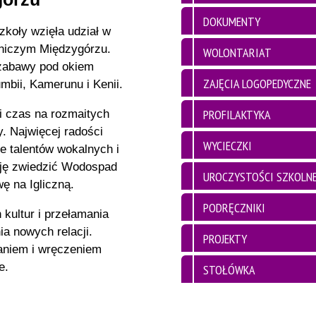
DOKUMENTY
zkoły wzięła udział w
wniczym Międzygórzu.
WOLONTARIAT
 zabawy pod okiem
ZAJĘCIA LOGOPEDYCZNE
umbii, Kamerunu i Kenii.
PROFILAKTYKA
i czas na rozmaitych
y. Najwięcej radości
WYCIECZKI
e talentów wokalnych i
zję zwiedzić Wodospad
UROCZYSTOŚCI SZKOLN
ę na Igliczną.
PODRĘCZNIKI
kultur i przełamania
ia nowych relacji.
PROJEKTY
aniem i wręczeniem
e.
STOŁÓWKA