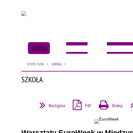
SZKOŁA
BIBLIOTEKA
KOŁA I ORGAN
JESTEŚ TUTAJ
SZKOŁA
SZKOŁA
Następna
Pdf
Drukuj
Warsztaty EuroWeek w Między