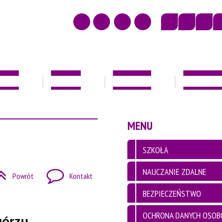
IZACJE
KONTAKT
DOKUMENTY
WOLONTARI
MENU
SZKOŁA
NAUCZANIE ZDALNE
Powrót
Kontakt
BEZPIECZEŃSTWO
OCHRONA DANYCH OSO
górzu