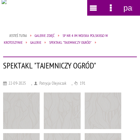
pane
Wyszukiwarka
Narzędzia
Menu
Menu
główne
szczegół
JESTEŚ TUTAJ
GALERIE ZDJĘĆ
SP NR 4 IM. WOJSKA POLSKIEGO W
KROTOSZYNIE
GALERIE
SPEKTAKL "TAJEMNICZY OGRÓD"
SPEKTAKL "TAJEMNICZY OGRÓD"
22-09-2025
,
Patrycja Olejniczak
,
191