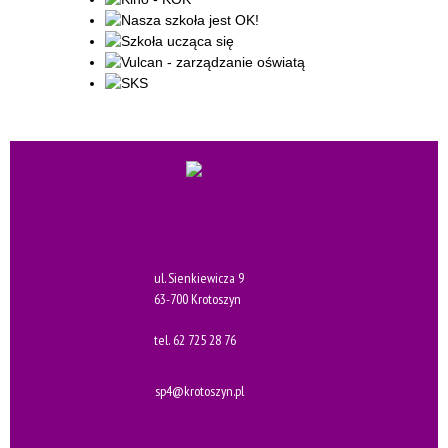
ul. Sienkiewicza 9
63-700 Krotoszyn
tel.
62 725 28 76
sp4@krotoszyn.pl