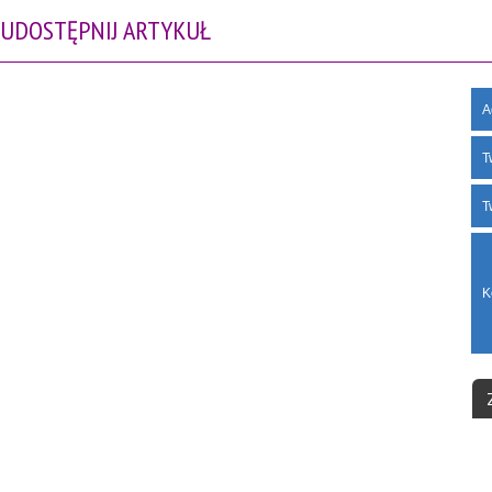
UDOSTĘPNIJ ARTYKUŁ
A
T
T
K