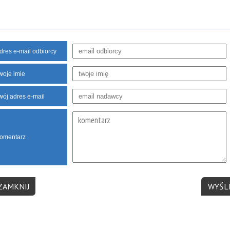
dres e-mail odbiorcy
woje imie
wój adres e-mail
omentarz